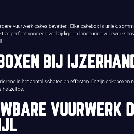
ere vuurwerk cakes bevatten. Elke cakebox is uniek, sommig
 ze perfect voor een veelzijdige en langdurige vuurwerkshow.
!
OXEN BIJ IJZERHAND
variërend in het aantal schoten en effecten. Er zijn cakeboxe
 hetzelfde.
UWBARE VUURWERK D
IJL