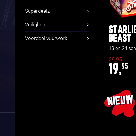
Superdealz
Veiligheid
STARLI
BEAST
Voordeel vuurwerk
13 en 24 sch
29,95
19,
95
NIEUW