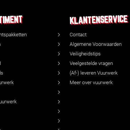
KLANTENSERVICE
TIMENT
ntspakketten
Contact
n
Algemene Voorwaarden
Veiligheidstips
1
Veelgestelde vragen
ds
(Af-) leveren Vuurwerk
urwerk
Meer over vuurwerk
vuurwerk