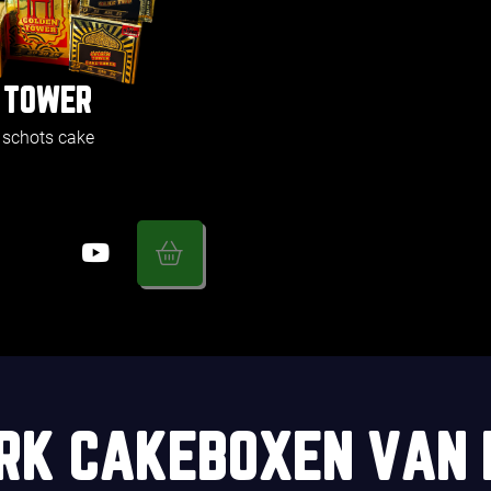
 TOWER
 schots cake
RK CAKEBOXEN VAN 