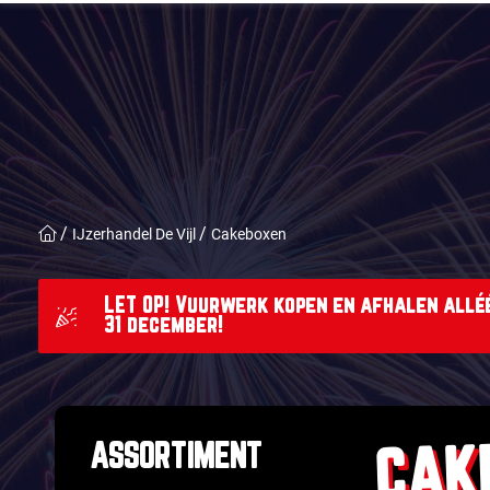
IJzerhandel De Vijl
Cakeboxen
LET OP! Vuurwerk kopen en afhalen alléé
31 december!
CAK
ASSORTIMENT