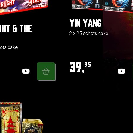
YIN YANG
GHT & THE
2 x 25 schots cake
ots cake
39,
95