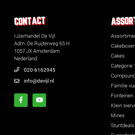
ASSOR
CONTACT
IJzerhandel De Vijl
Assortime
Adm. De Ruijterweg 65 H
Cakeboxe
1057 JX Amsterdam
Cakes
Nederland
Categorie 
020-6162945
Compoun
info@devijl.nl
Familie vu
Fonteinen
Klein sier
Mines
Stuntdeals