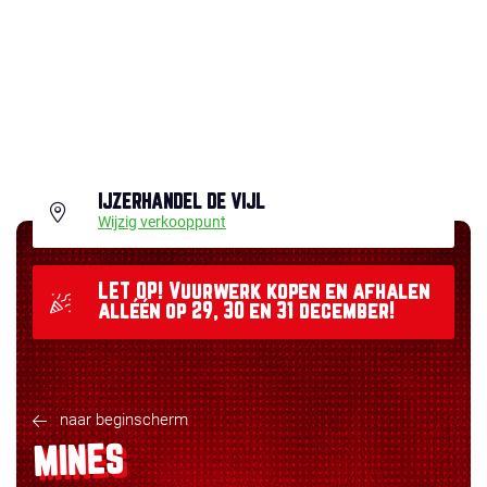
IJZERHANDEL DE VIJL
Wijzig verkooppunt
LET OP! Vuurwerk kopen en afhalen
alléén op 29, 30 en 31 december!
naar beginscherm
MINES