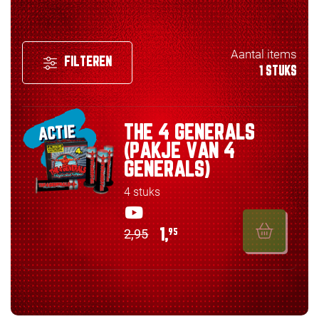
Aantal items
FILTEREN
1 STUKS
THE 4 GENERALS
ACTIE
(PAKJE VAN 4
GENERALS)
4 stuks
2,95
1,
95