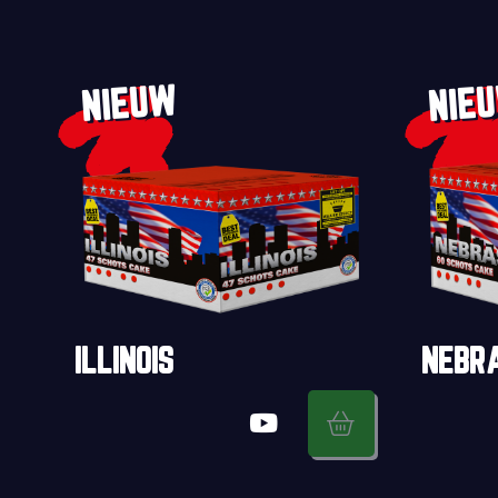
NIEUW
NIE
ILLINOIS
NEBR