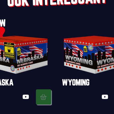
OOK INTERESSANT
UW
ASKA
WYOMING