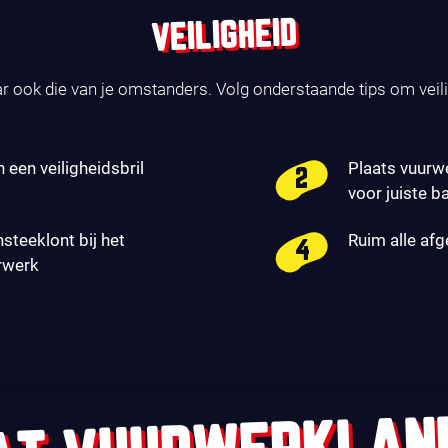
VEILIGHEID
ar ook die van je omstanders. Volg onderstaande tips om veil
n een veiligheidsbril
Plaats vuurw
voor juiste b
nsteeklont bij het
Ruim alle af
rwerk