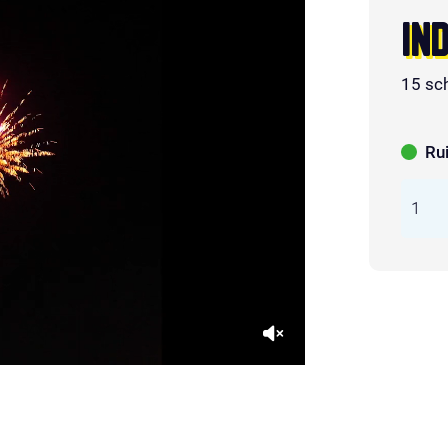
IN
15 sc
Ru