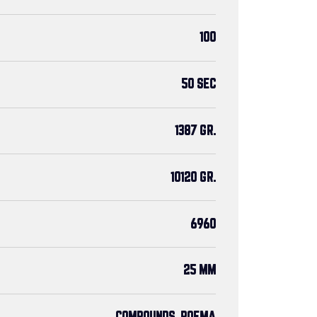
100
50 SEC
1387 GR.
10120 GR.
6960
25 MM