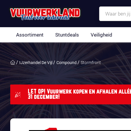
Assortiment
Stuntdeals
Veiligheid
IJzerhandel De Vijl
Compound
Stormfront
LET OP! Vuurwerk kopen en afhalen alléé
31 december!