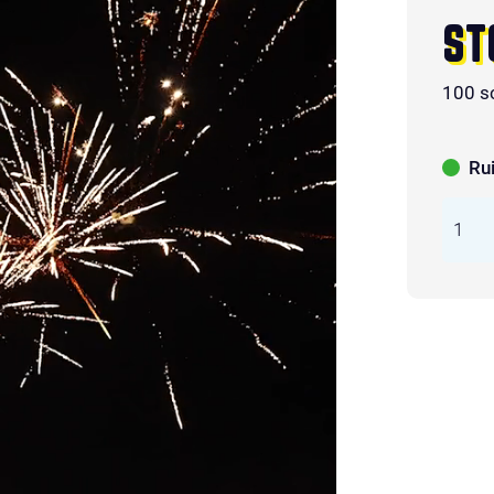
ST
100 s
Ru