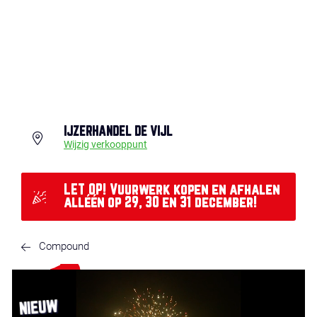
IJZERHANDEL DE VIJL
Wijzig verkooppunt
LET OP! Vuurwerk kopen en afhalen
alléén op 29, 30 en 31 december!
Compound
NIEUW