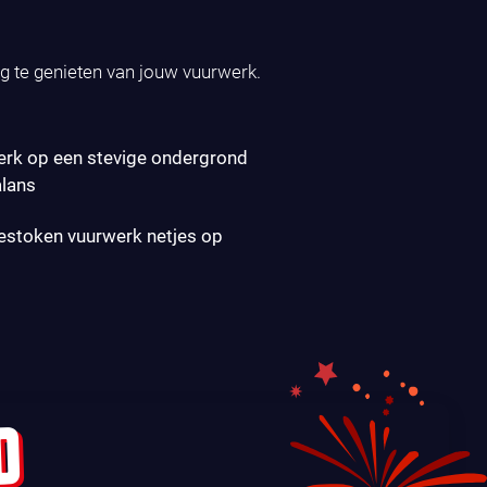
ig te genieten van jouw vuurwerk.
erk op een stevige ondergrond
alans
gestoken vuurwerk netjes op
D