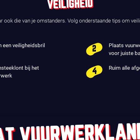
VEILIGHEID
ar ook die van je omstanders. Volg onderstaande tips om veil
n een veiligheidsbril
Plaats vuurw
voor juiste b
nsteeklont bij het
Ruim alle af
rwerk
AT VUURWERKLAN