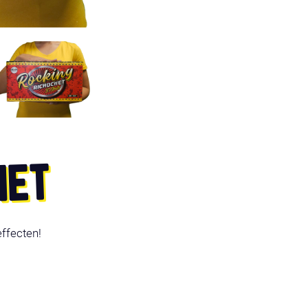
HET
ffecten!