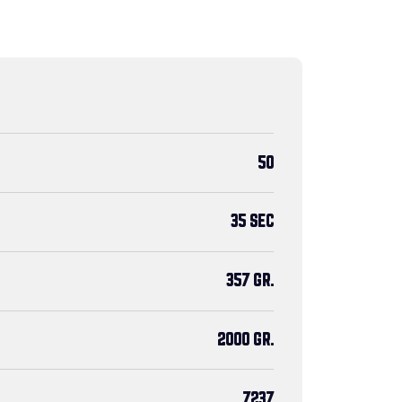
50
35 SEC
357 GR.
2000 GR.
7237