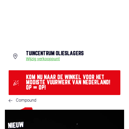
TUINCENTRUM OLIESLAGERS
Wijzig verkooppunt
KOM NU NAAR DE WINKEL VOOR HET
MOOISTE VUURWERK VAN NEDERLAND!
OP = OP!
Compound
NIEUW