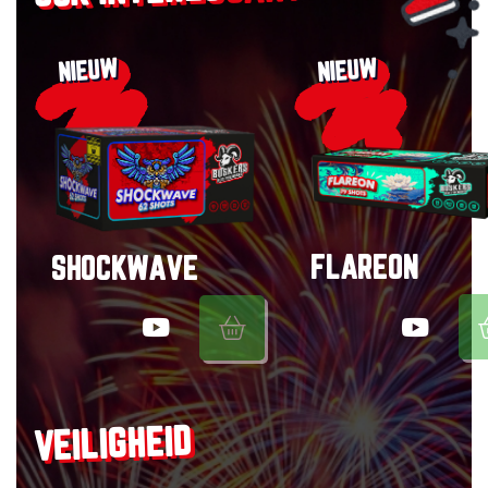
NIEUW
NIEUW
FLAREON
SHOCKWAVE
VEILIGHEID