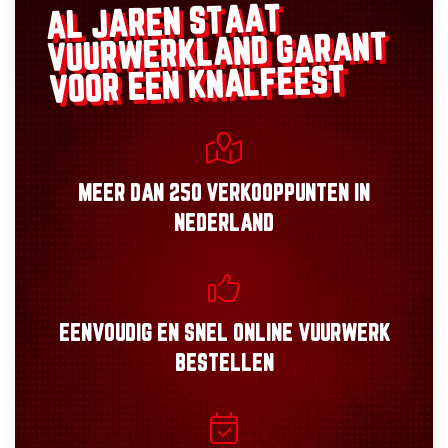
AL JAREN STAAT
GARANT
VUURWERKLAND
VOOR EEN KNALFEEST
MEER DAN
250 VERKOOPPUNTEN
IN
NEDERLAND
EENVOUDIG
EN
SNEL
ONLINE VUURWERK
BESTELLEN