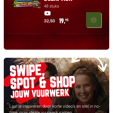
48 stuks
32,50
19,
95
SWIPE,
SPOT & SHOP
JOUW VUURWERK
Laat je inspireren door korte video’s en stel in no-
time jouw ideale vuurwerk samen.