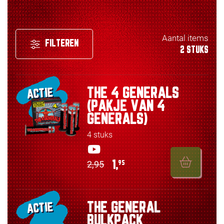
Aantal items
FILTEREN
2 STUKS
THE 4 GENERALS
ACTIE
(PAKJE VAN 4
GENERALS)
4 stuks
2,95
1,
95
THE GENERAL
ACTIE
BULKPACK