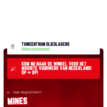
TUINCENTRUM OLIESLAGERS
Wijzig verkooppunt
KOM NU NAAR DE WINKEL VOOR HET
MOOISTE VUURWERK VAN NEDERLAND!
OP = OP!
naar beginscherm
MINES