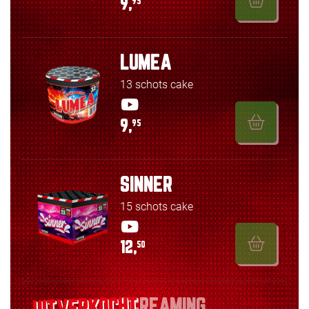
9,
95
LUMEA
13 schots cake
9,
95
SINNER
15 schots cake
12,
50
SCREAMING