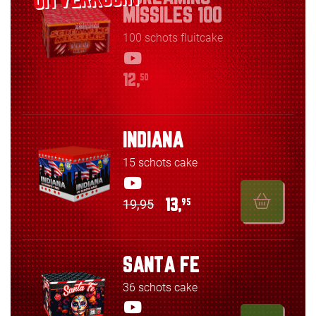
MISSILES 100
100 schots fluitcake
12,
50
INDIANA
15 schots cake
19,95
13,
95
SANTA FE
36 schots cake