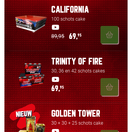
CALIFORNIA
100 schots cake
89,95
69,
95
TRINITY OF FIRE
30, 36 en 42 schots cakes
69,
95
GOLDEN TOWER
NIEUW
30 + 30 + 25 schots cake