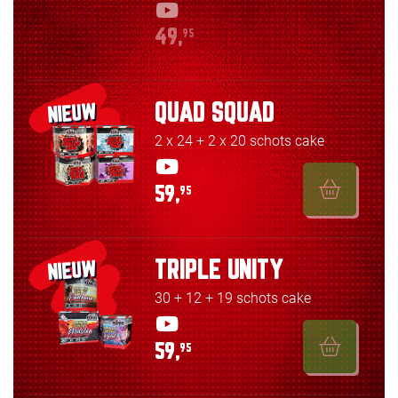
49,
95
QUAD SQUAD
NIEUW
2 x 24 + 2 x 20 schots cake
59,
95
TRIPLE UNITY
NIEUW
30 + 12 + 19 schots cake
59,
95