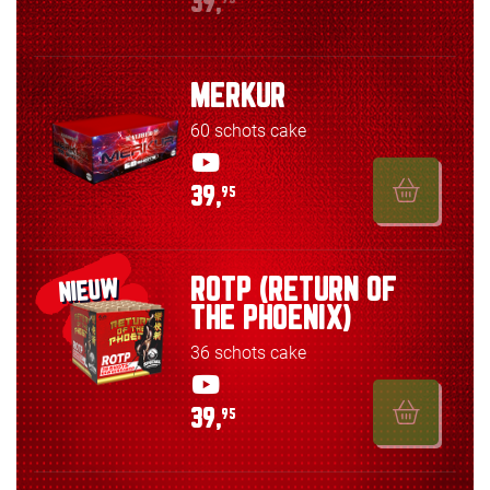
39,
MERKUR
60 schots cake
39,
95
ROTP (RETURN OF
NIEUW
THE PHOENIX)
36 schots cake
39,
95