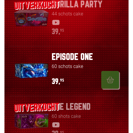
GORILLA PARTY
44 schots cake
39,
95
EPISODE ONE
60 schots cake
39,
95
THE LEGEND
60 shots cake
95