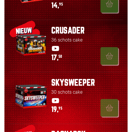
14,
95
CRUSADER
NIEUW
36 schots cake
17,
50
SKYSWEEPER
30 schots cake
19,
95