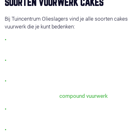
SOORTEN VUURWERK CAKES
Bij Tuincentrum Olieslagers vind je alle soorten cakes
vuurwerk die je kunt bedenken:
Single shots cakes: gericht vuurwerk dat telkens één
prachtige burst afvuurt.
Multi-effect cakes: een combinatie van kleuren,
knallen en glitterende sterren.
Compound cakes: meerdere cakes aan elkaar
verbonden voor één lange show, tot wel 500 shots
vuurwerk! Bekijk ons
compound vuurwerk
.
Potten vuurwerk: compact, veilig en ideaal voor in
elke tuin of straatshow.
Vuurwerk cake pakketten: slim samengestelde sets
met meerdere cakes voor maximale afwisseling en