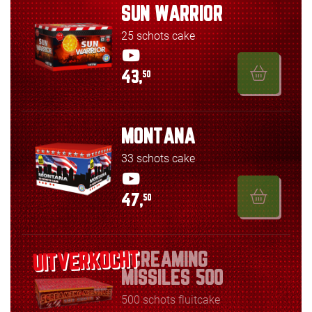
SUN WARRIOR
25 schots cake
43,
50
MONTANA
33 schots cake
47,
50
SCREAMING
MISSILES 500
500 schots fluitcake