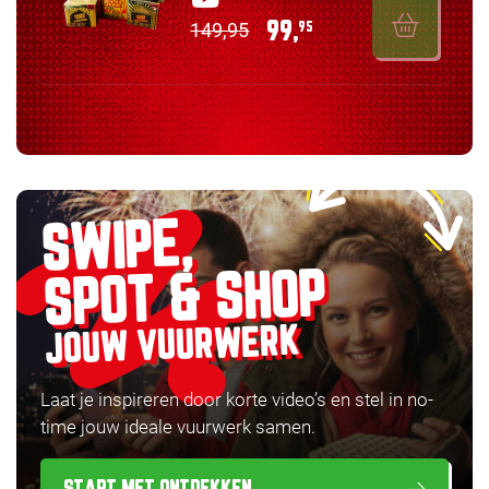
149,95
99,
95
SWIPE,
SPOT & SHOP
JOUW VUURWERK
Laat je inspireren door korte video’s en stel in no-
time jouw ideale vuurwerk samen.
START MET ONTDEKKEN