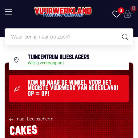
0
0
TUINCENTRUM OLIESLAGERS
Wijzig verkooppunt
KOM NU NAAR DE WINKEL VOOR HET
MOOISTE VUURWERK VAN NEDERLAND!
OP = OP!
naar beginscherm
CAKES