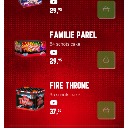
29,
95
FAMILIE PAREL
84 schots cake
29,
95
FIRE THRONE
35 schots cake
37,
50