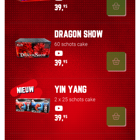
39,
95
DRAGON SHOW
60 schots cake
39,
95
YIN YANG
NIEUW
2 x 25 schots cake
39,
95