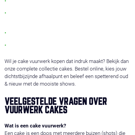
Grote keuze aan vuurwerk cakes
Geschikt voor elk budget: van compact tot de
grootste vuurwerk cake
Veilig, betrouwbaar en eenvoudig af te steken
Meer dan 250 afhaalpunten in Nederland
Wil je cake vuurwerk kopen dat indruk maakt? Bekijk dan
onze complete collectie cakes. Bestel online, kies jouw
dichtstbijzijnde afhaalpunt en beleef een spetterend oud
& nieuw met de mooiste shows.
VEELGESTELDE VRAGEN OVER
VUURWERK CAKES
Wat is een cake vuurwerk?
Een cake is een doos met meerdere buizen (shots) die