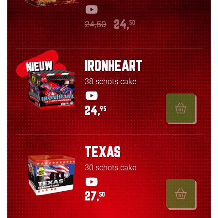
24,50
24,
50
IRONHEART
NIEUW
38 schots cake
24,
95
TEXAS
30 schots cake
27,
50