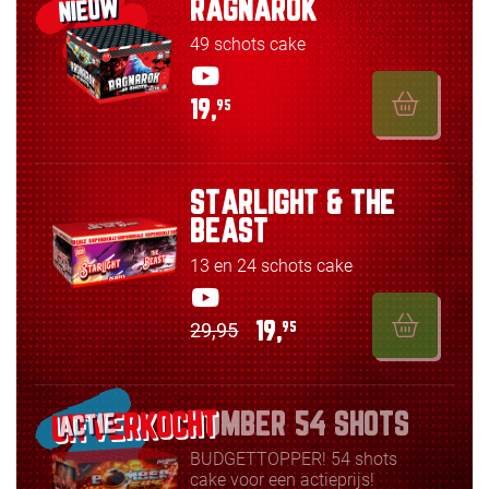
RAGNAROK
NIEUW
49 schots cake
19,
95
STARLIGHT & THE
BEAST
13 en 24 schots cake
29,95
19,
95
BOMBER 54 SHOTS
ACTIE
BUDGETTOPPER! 54 shots
cake voor een actieprijs!