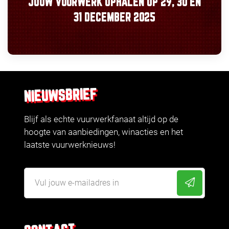
JOUW VUURWERK OPHALEN OP
29, 30
EN
31 DECEMBER 2025
NIEUWSBRIEF
Blijf als echte vuurwerkfanaat altijd op de
hoogte van aanbiedingen, winacties en het
laatste vuurwerknieuws!