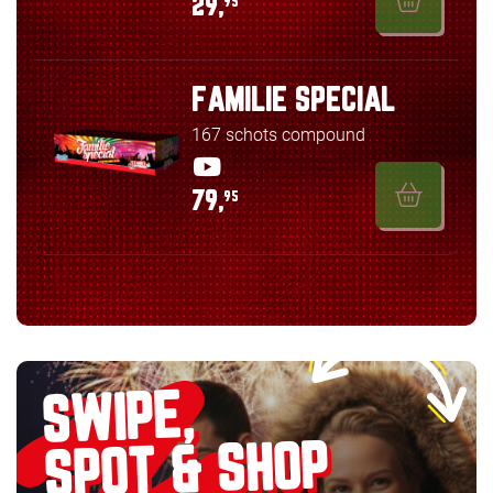
29,
95
FAMILIE SPECIAL
167 schots compound
79,
95
SWIPE,
SPOT & SHOP