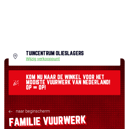
TUINCENTRUM OLIESLAGERS
Wijzig verkooppunt
KOM NU NAAR DE WINKEL VOOR HET
MOOISTE VUURWERK VAN NEDERLAND!
OP = OP!
naar beginscherm
FAMILIE VUURWERK