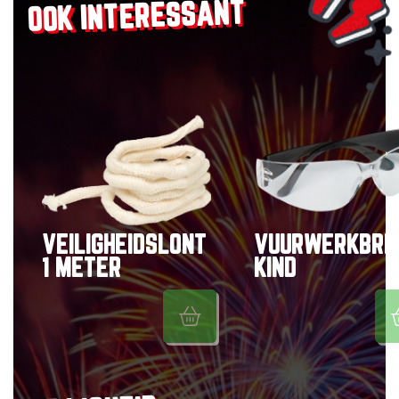
OOK INTERESSANT
VEILIGHEIDSLONT
VUURWERKBRI
1 METER
KIND