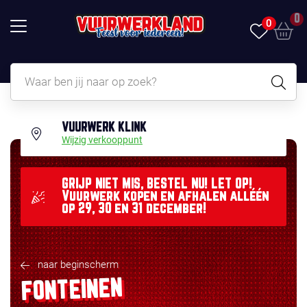
0
0
VUURWERK KLINK
Wijzig verkooppunt
GRIJP NIET MIS, BESTEL NU! LET OP!
Vuurwerk kopen en afhalen alléén
op 29, 30 en 31 december!
naar beginscherm
FONTEINEN