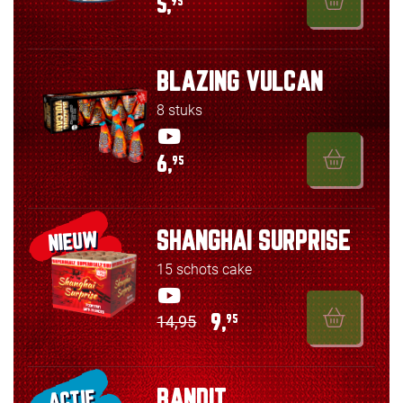
5,
95
BLAZING VULCAN
8 stuks
6,
95
SHANGHAI SURPRISE
NIEUW
15 schots cake
14,95
9,
95
BANDIT
ACTIE