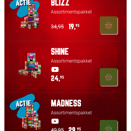
BLIZZ
ACTIE
Assortimentspakket
34,95
19,
95
SHINE
Assortimentspakket
24,
95
MADNESS
ACTIE
Assortimentspakket
49,95
29,
95