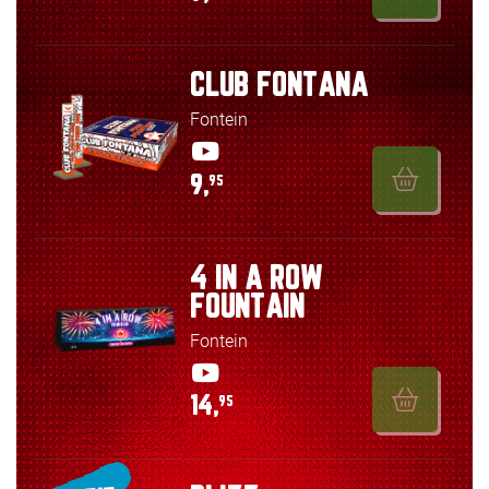
CLUB FONTANA
Fontein
9,
95
4 IN A ROW
FOUNTAIN
Fontein
14,
95