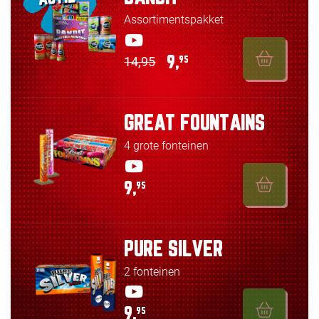
Assortimentspakket
14,95
9,
95
GREAT FOUNTAINS
4 grote fonteinen
9,
95
PURE SILVER
2 fonteinen
9,
95