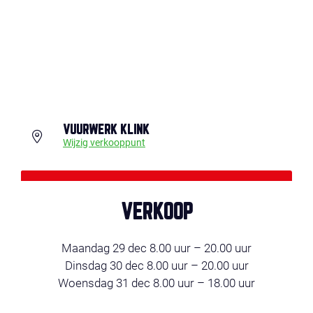
VUURWERK KLINK
Wijzig verkooppunt
GRIJP NIET MIS, BESTEL NU! LET OP!
Vuurwerk kopen en afhalen alléén
VERKOOP
op 29, 30 en 31 december!
Maandag 29 dec 8.00 uur – 20.00 uur
Dinsdag 30 dec 8.00 uur – 20.00 uur
Woensdag 31 dec 8.00 uur – 18.00 uur