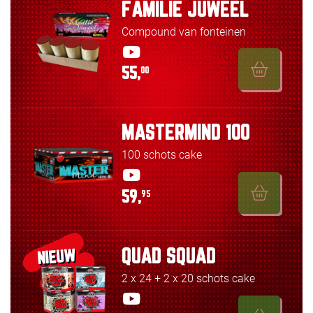
FAMILIE JUWEEL
Compound van fonteinen
55,
00
MASTERMIND 100
100 schots cake
59,
95
QUAD SQUAD
NIEUW
2 x 24 + 2 x 20 schots cake