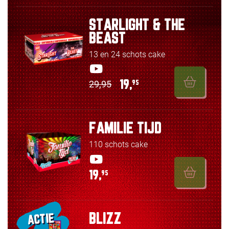
STARLIGHT & THE
BEAST
13 en 24 schots cake
29,95
19,
95
FAMILIE TIJD
110 schots cake
19,
95
BLIZZ
ACTIE