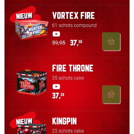
VORTEX FIRE
NIEUW
61 schots compound
59,95
37,
50
FIRE THRONE
35 schots cake
37,
50
KINGPIN
NIEUW
25 schots cake