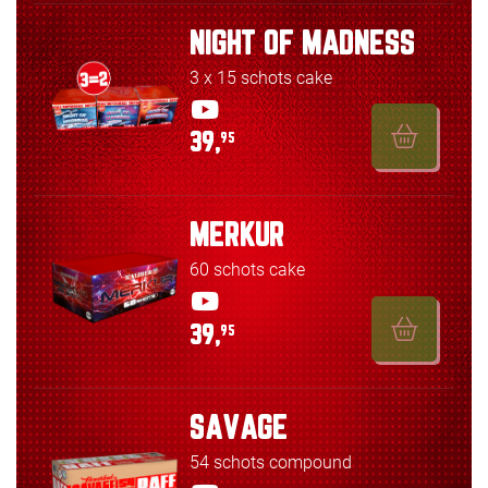
NIGHT OF MADNESS
3 x 15 schots cake
39,
95
MERKUR
60 schots cake
39,
95
SAVAGE
54 schots compound