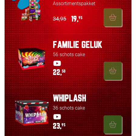
Assortimentspakket
34,95
19,
95
FAMILIE GELUK
56 schots cake
22,
50
WHIPLASH
36 schots cake
23,
95