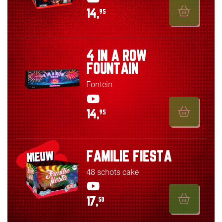
14,
95
4 IN A ROW
FOUNTAIN
Fontein
14,
95
FAMILIE FIESTA
NIEUW
48 schots cake
17,
50