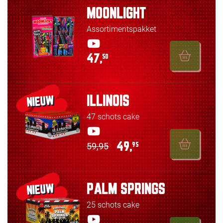
MOONLIGHT
Assortimentspakket
47,
50
ILLINOIS
NIEUW
47 schots cake
59,95
49,
95
PALM SPRINGS
NIEUW
25 schots cake