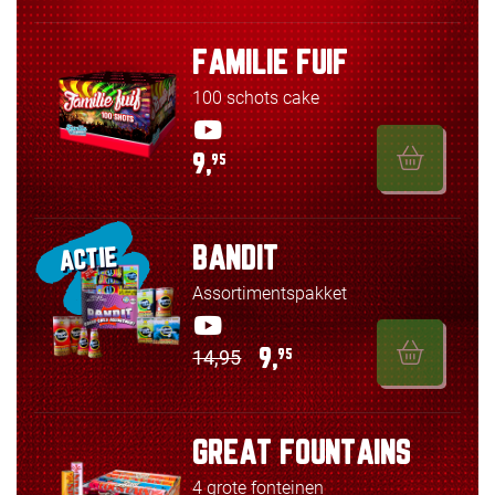
FAMILIE FUIF
100 schots cake
9,
95
BANDIT
ACTIE
Assortimentspakket
14,95
9,
95
GREAT FOUNTAINS
4 grote fonteinen