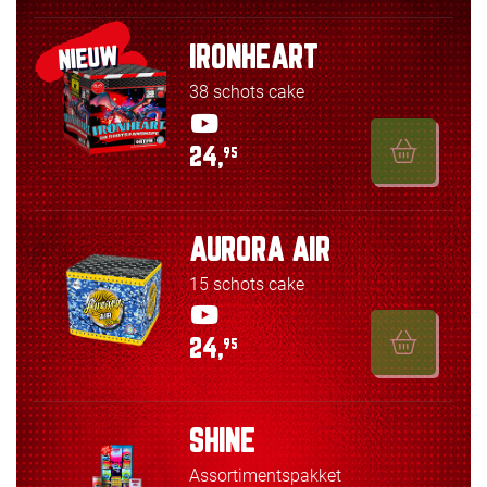
IRONHEART
NIEUW
38 schots cake
24,
95
AURORA AIR
15 schots cake
24,
95
SHINE
Assortimentspakket