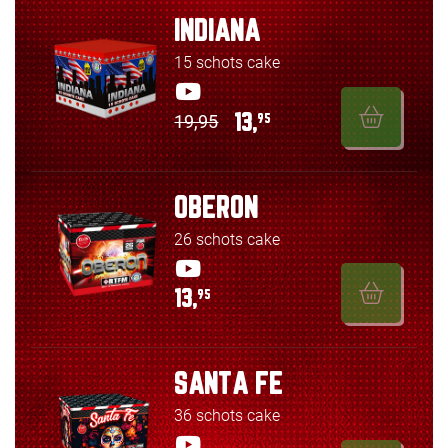
INDIANA
15 schots cake
19,95
13,
95
OBERON
26 schots cake
13,
95
SANTA FE
36 schots cake