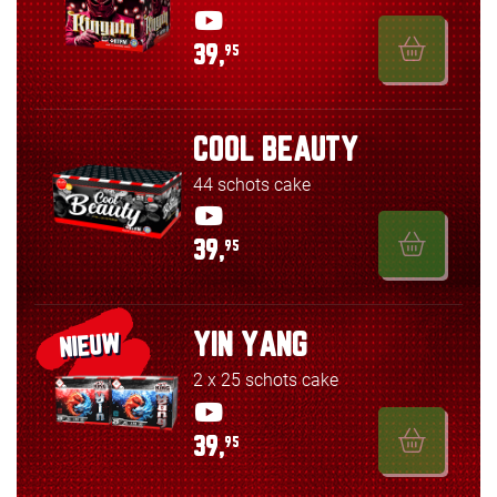
39,
95
COOL BEAUTY
44 schots cake
39,
95
YIN YANG
NIEUW
2 x 25 schots cake
39,
95