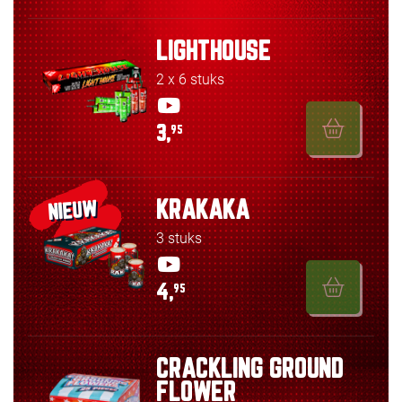
LIGHTHOUSE
2 x 6 stuks
3,
95
KRAKAKA
NIEUW
3 stuks
4,
95
CRACKLING GROUND
FLOWER