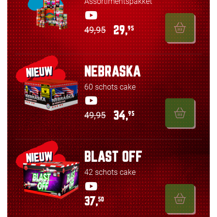
Assortimentspakket
49,95
29,
95
NEBRASKA
NIEUW
60 schots cake
49,95
34,
95
BLAST OFF
NIEUW
42 schots cake
37,
50