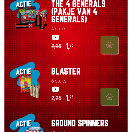
THE 4 GENERALS
ACTIE
(PAKJE VAN 4
GENERALS)
4 stuks
2,95
1,
95
BLASTER
ACTIE
6 stuks
2,95
1,
95
GROUND SPINNERS
ACTIE