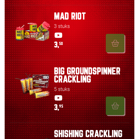
MAD RIOT
3 stuks
3,
50
BIG GROUNDSPINNER
CRACKLING
5 stuks
3,
95
SHISHING CRACKLING