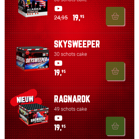
24,95
19,
95
SKYSWEEPER
30 schots cake
19,
95
RAGNAROK
NIEUW
49 schots cake
19,
95