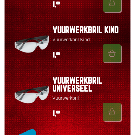
1,
00
VUURWERKBRIL KIND
Vuurwerkbril Kind
1,
00
VUURWERKBRIL
UNIVERSEEL
Vuurwerkbril
1,
00