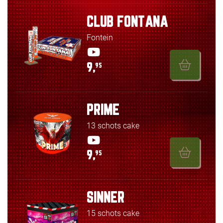
CLUB FONTANA
Fontein
9,
95
PRIME
13 schots cake
9,
95
SINNER
15 schots cake