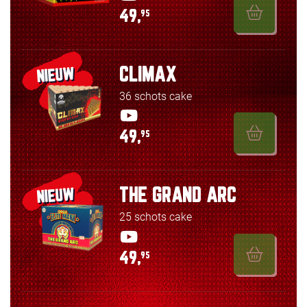
49,
95
CLIMAX
NIEUW
36 schots cake
49,
95
THE GRAND ARC
NIEUW
25 schots cake
49,
95