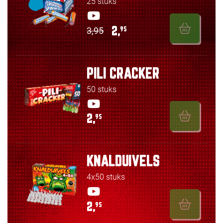
25 stuks
3,95
2,
95
PILI CRACKER
50 stuks
2,
95
KNALDUIVELS
4x50 stuks
2,
95