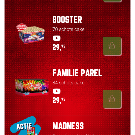
BOOSTER
70 schots cake
29,
95
FAMILIE PAREL
84 schots cake
29,
95
MADNESS
ACTIE