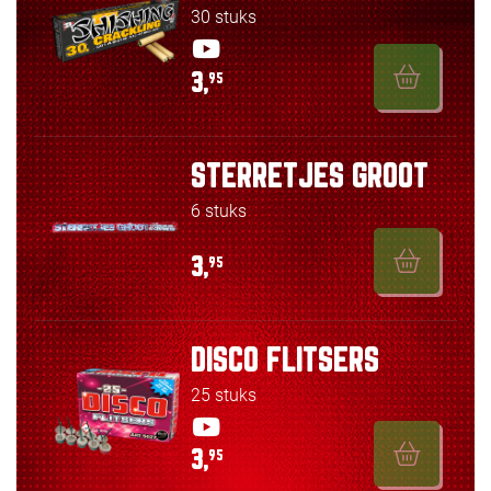
30 stuks
3,
95
STERRETJES GROOT
6 stuks
3,
95
DISCO FLITSERS
25 stuks
3,
95