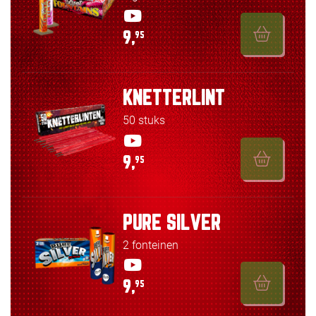
9,
95
KNETTERLINT
50 stuks
9,
95
PURE SILVER
2 fonteinen
9,
95