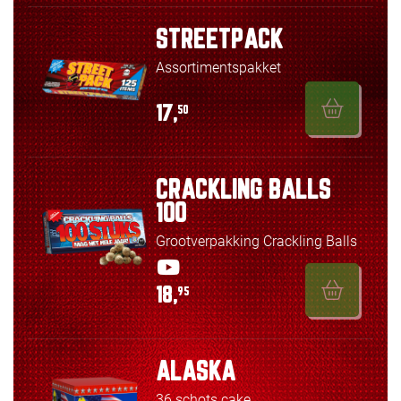
STREETPACK
Assortimentspakket
17,
50
CRACKLING BALLS
100
Grootverpakking Crackling Balls
18,
95
ALASKA
36 schots cake