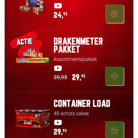
24,
95
DRAKENMETER
ACTIE
PAKKET
Assortimentspakket
39,95
29,
95
CONTAINER LOAD
48 schots cakes
29,
95