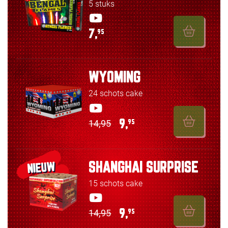
5 stuks
7,
95
WYOMING
24 schots cake
14,95
9,
95
SHANGHAI SURPRISE
NIEUW
15 schots cake
14,95
9,
95