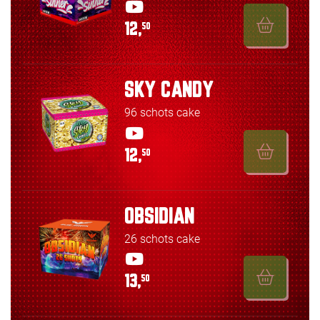
12,
50
SKY CANDY
96 schots cake
12,
50
OBSIDIAN
26 schots cake
13,
50