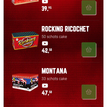
39,
95
ROCKING RICOCHET
50 schots cake
42,
50
MONTANA
33 schots cake
47,
50