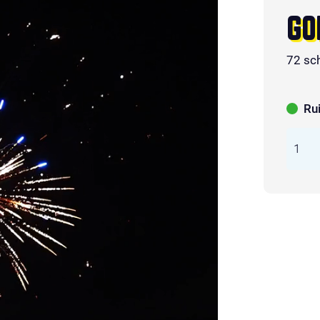
GO
72 sc
Ru