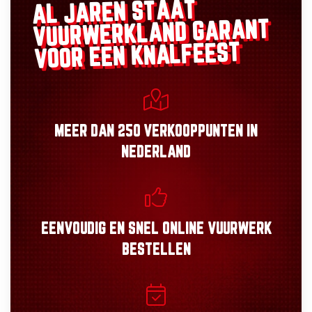
AL JAREN STAAT
GARANT
VUURWERKLAND
VOOR EEN KNALFEEST
MEER DAN
250 VERKOOPPUNTEN
IN
NEDERLAND
EENVOUDIG
EN
SNEL
ONLINE VUURWERK
BESTELLEN