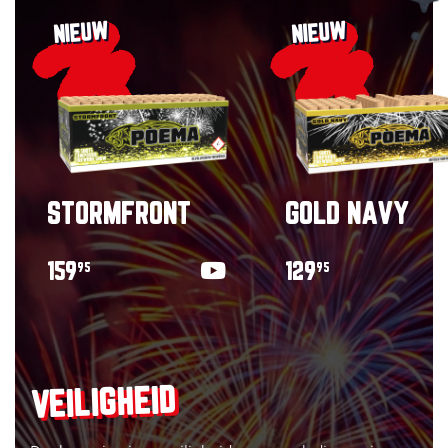
NIEUW
NIEUW
STORMFRONT
GOLD NAVY
159
129
95
95
VEILIGHEID