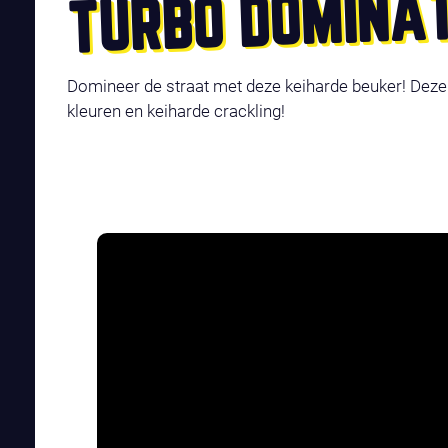
TURBO DOMINAT
Domineer de straat met deze keiharde beuker! Deze
kleuren en keiharde crackling!