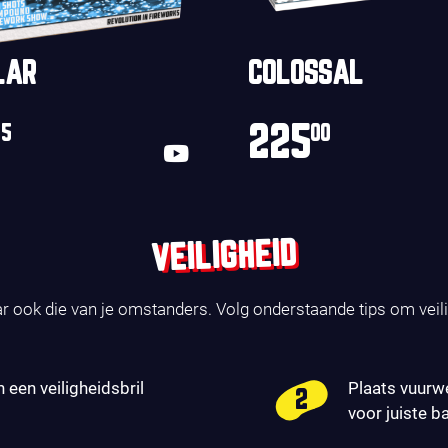
LAR
COLOSSAL
225
95
00
VEILIGHEID
ar ook die van je omstanders. Volg onderstaande tips om veil
n een veiligheidsbril
Plaats vuurw
voor juiste b