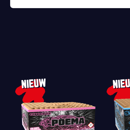
NIEUW
NIE