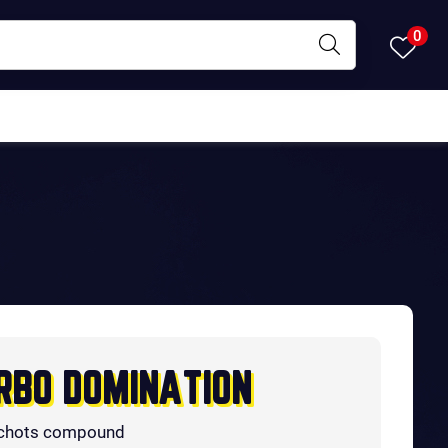
0
RBO DOMINATION
chots compound