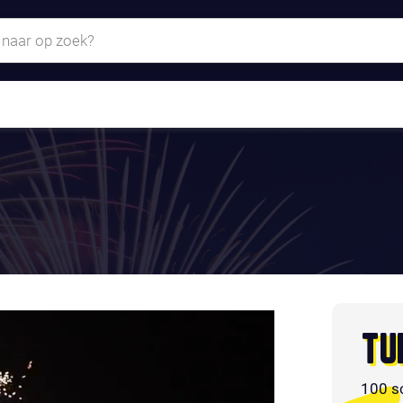
TU
100 s