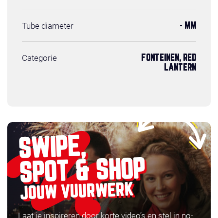
Tube diameter
- MM
Categorie
FONTEINEN, RED
LANTERN
SWIPE,
SPOT & SHOP
JOUW VUURWERK
Laat je inspireren door korte video’s en stel in no-