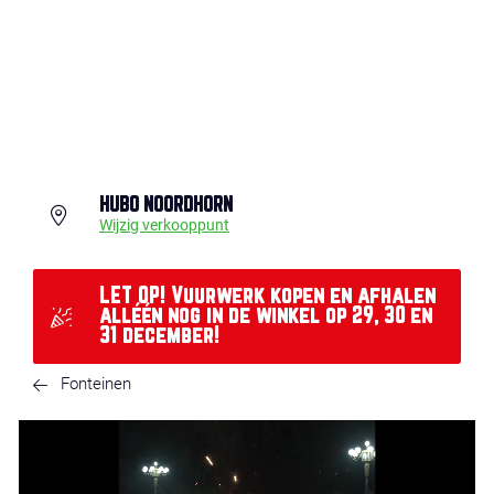
HUBO NOORDHORN
Wijzig verkooppunt
LET OP! Vuurwerk kopen en afhalen
alléén nog in de winkel op 29, 30 en
31 december!
Fonteinen