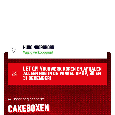
HUBO NOORDHORN
Wijzig verkooppunt
LET OP! Vuurwerk kopen en afhalen
alléén nog in de winkel op 29, 30 en
31 december!
naar beginscherm
CAKEBOXEN