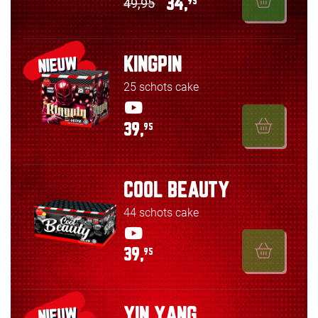
49,95
34,
95
KINGPIN
NIEUW
25 schots cake
39,
95
COOL BEAUTY
44 schots cake
39,
95
YIN YANG
NIEUW