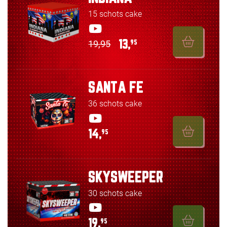
15 schots cake
19,95
13,
95
SANTA FE
36 schots cake
14,
95
SKYSWEEPER
30 schots cake
19,
95