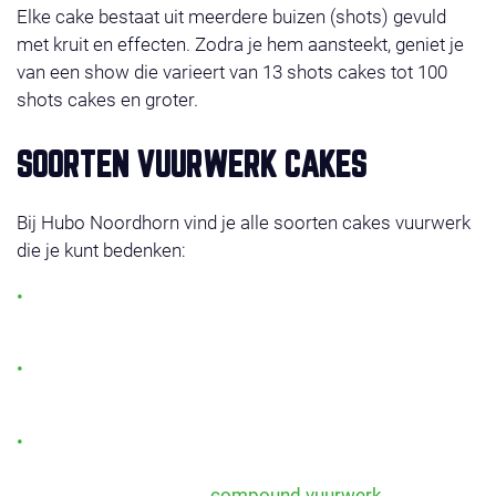
Elke cake bestaat uit meerdere buizen (shots) gevuld
met kruit en effecten. Zodra je hem aansteekt, geniet je
van een show die varieert van 13 shots cakes tot 100
shots cakes en groter.
SOORTEN VUURWERK CAKES
Bij Hubo Noordhorn vind je alle soorten cakes vuurwerk
die je kunt bedenken:
Single shots cakes: gericht vuurwerk dat telkens één
prachtige burst afvuurt.
Multi-effect cakes: een combinatie van kleuren,
knallen en glitterende sterren.
Compound cakes: meerdere cakes aan elkaar
verbonden voor één lange show, tot wel 500 shots
vuurwerk! Bekijk ons
compound vuurwerk
.