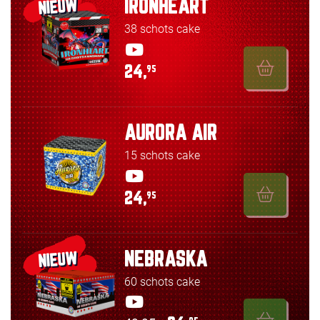
IRONHEART
NIEUW
38 schots cake
24,
95
AURORA AIR
15 schots cake
24,
95
NEBRASKA
NIEUW
60 schots cake