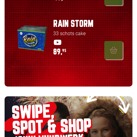
RAIN STORM
33 schots cake
89,
95
SWIPE,
SPOT & SHOP