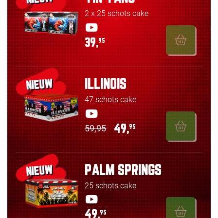
2 x 25 schots cake
39,
95
ILLINOIS
NIEUW
47 schots cake
59,95
49,
95
PALM SPRINGS
NIEUW
25 schots cake
49,
95