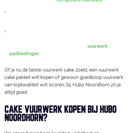
Potten vuurwerk: compact, veilig en ideaal voor in
elke tuin of straatshow.
Vuurwerk cake pakketten: slim samengestelde sets
met meerdere cakes voor maximale afwisseling en
voordeel. Bekijk hiervoor ook onze
vuurwerk
aanbiedingen
.
Of je nu de beste vuurwerk cake zoekt, een vuurwerk
cake pakket wilt kopen of gewoon goedkoop vuurwerk
van topkwaliteit wilt scoren, bij Hubo Noordhorn zit je
altijd goed.
CAKE VUURWERK KOPEN BIJ HUBO
NOORDHORN?