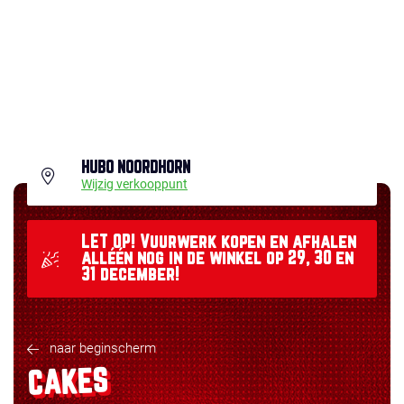
HUBO NOORDHORN
Wijzig verkooppunt
LET OP! Vuurwerk kopen en afhalen
alléén nog in de winkel op 29, 30 en
31 december!
naar beginscherm
CAKES