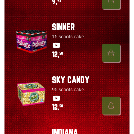
9,
95
SINNER
15 schots cake
12,
50
SKY CANDY
96 schots cake
12,
50
INDIANA