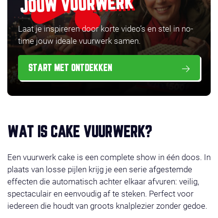
JOUW VUURWERK
Laat je inspireren door korte video’s en stel in no-
time jouw ideale vuurwerk samen.
START MET ONTDEKKEN
WAT IS CAKE VUURWERK?
Een vuurwerk cake is een complete show in één doos. In
plaats van losse pijlen krijg je een serie afgestemde
effecten die automatisch achter elkaar afvuren: veilig,
spectaculair en eenvoudig af te steken. Perfect voor
iedereen die houdt van groots knalplezier zonder gedoe.