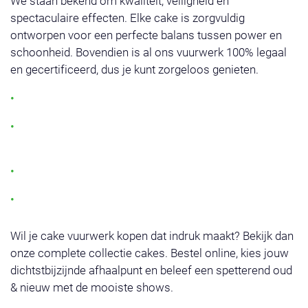
We staan bekend om kwaliteit, veiligheid en
spectaculaire effecten. Elke cake is zorgvuldig
ontworpen voor een perfecte balans tussen power en
schoonheid. Bovendien is al ons vuurwerk 100% legaal
en gecertificeerd, dus je kunt zorgeloos genieten.
Grote keuze aan vuurwerk cakes
Geschikt voor elk budget: van compact tot de
grootste vuurwerk cake
Veilig, betrouwbaar en eenvoudig af te steken
Meer dan 250 afhaalpunten in Nederland
Wil je cake vuurwerk kopen dat indruk maakt? Bekijk dan
onze complete collectie cakes. Bestel online, kies jouw
dichtstbijzijnde afhaalpunt en beleef een spetterend oud
& nieuw met de mooiste shows.