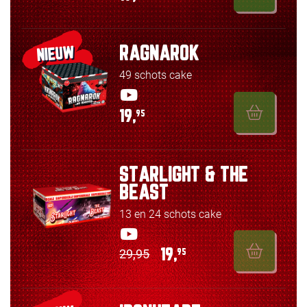
RAGNAROK
NIEUW
49 schots cake
19,
95
STARLIGHT & THE
BEAST
13 en 24 schots cake
29,95
19,
95