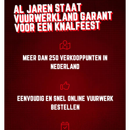
AL JAREN STAAT
GARANT
VUURWERKLAND
VOOR EEN KNALFEEST
MEER DAN
250 VERKOOPPUNTEN
IN
NEDERLAND
EENVOUDIG
EN
SNEL
ONLINE VUURWERK
BESTELLEN