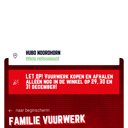
HUBO NOORDHORN
Wijzig verkooppunt
LET OP! Vuurwerk kopen en afhalen
alléén nog in de winkel op 29, 30 en
31 december!
naar beginscherm
FAMILIE VUURWERK