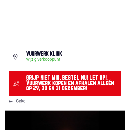
VUURWERK KLINK
Wijzig verkooppunt
GRIJP NIET MIS, BESTEL NU! LET OP!
Vuurwerk kopen en afhalen alléén
op 29, 30 en 31 december!
Cake