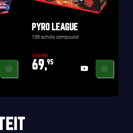
PYRO LEAGUE
108 schots compound
139,90
69,
95
TEIT