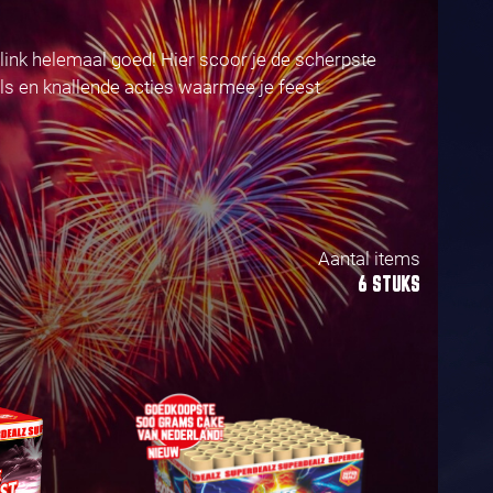
Klink helemaal goed! Hier scoor je de scherpste
ls en knallende acties waarmee je feest
Aantal items
6 STUKS