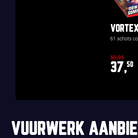
VORTEX
61 schots 
59,95
37,
50
VUURWERK AANBIE