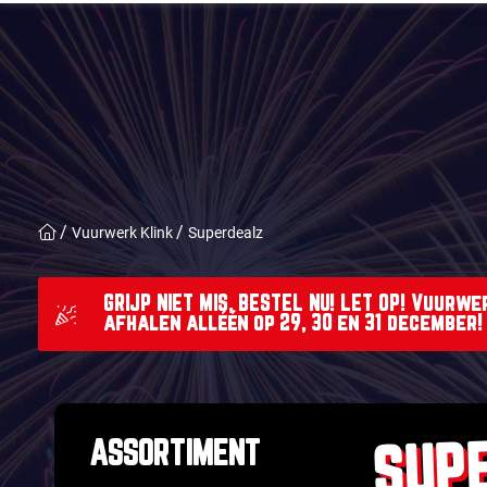
Vuurwerk Klink
Superdealz
GRIJP NIET MIS, BESTEL NU! LET OP! Vuurwe
afhalen alléén op 29, 30 en 31 december!
SUP
ASSORTIMENT