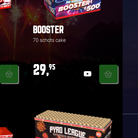
BOOSTER
70 schots cake
29,
95