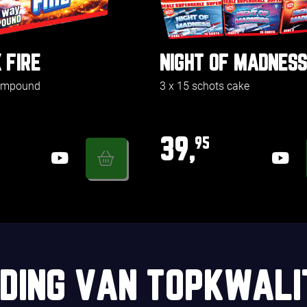
 FIRE
NIGHT OF MADNESS
compound
3 x 15 schots cake
39,
95
DING VAN TOPKWALI