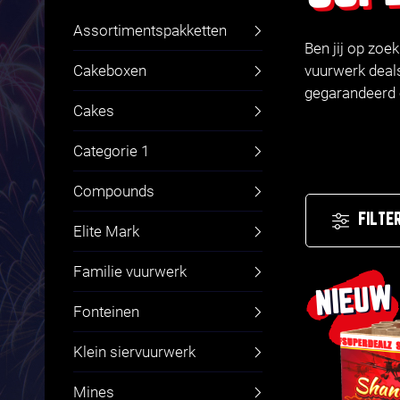
Assortimentspakketten
Ben jij op zoe
Cakeboxen
vuurwerk deals
gegarandeerd o
Cakes
Categorie 1
Compounds
FILTE
Elite Mark
Familie vuurwerk
NIEUW
Fonteinen
Klein siervuurwerk
Mines