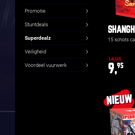
Promotie
Stuntdeals
SHANGH
Superdealz
15 schots c
Veiligheid
14,95
Voordeel vuurwerk
9,
95
NIEUW