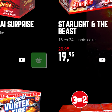
AI SURPRISE
STARLIGHT & THE
BEAST
ake
13 en 24 schots cake
29,95
19,
95