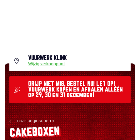
VUURWERK KLINK
Wijzig verkooppunt
GRIJP NIET MIS, BESTEL NU! LET OP!
Vuurwerk kopen en afhalen alléén
op 29, 30 en 31 december!
naar beginscherm
CAKEBOXEN