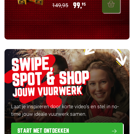
149,95
99,
95
SWIPE,
SPOT & SHOP
JOUW VUURWERK
Laat je inspireren door korte video’s en stel in no-
time jouw ideale vuurwerk samen.
START MET ONTDEKKEN