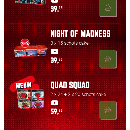
39,
95
NIGHT OF MADNESS
3 x 15 schots cake
39,
95
QUAD SQUAD
NIEUW
2 x 24 + 2 x 20 schots cake
59,
95