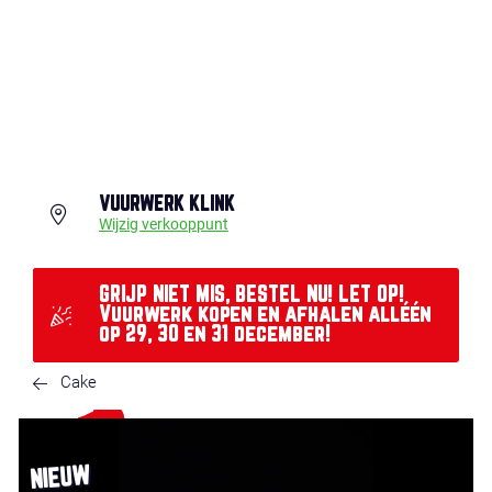
VUURWERK KLINK
Wijzig verkooppunt
GRIJP NIET MIS, BESTEL NU! LET OP!
Vuurwerk kopen en afhalen alléén
op 29, 30 en 31 december!
Cake
NIEUW